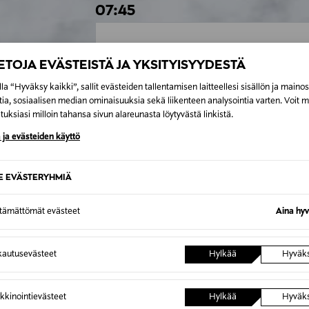
07:45
90
MIN
IETOJA EVÄSTEISTÄ JA YKSITYISYYDESTÄ
MEIKKAUS- JA IHONHOITONEU
MARI E.
Kosmetiikkaneuvoja
la “Hyväksy kaikki”, sallit evästeiden tallentamisen laitteellesi sisällön ja maino
tia, sosiaalisen median ominaisuuksia sekä liikenteen analysointia varten. Voit 
uksiasi milloin tahansa sivun alareunasta löytyvästä linkistä.
90
MIN
 ja evästeiden käyttö
MEIKKAUS- JA IHONHOITONEU
EVELIINA K.
Beauty Advisor
SE EVÄSTERYHMIÄ
08:00
ttämättömät evästeet
Aina hyv
90
MIN
autusevästeet
Hylkää
Hyväk
MEIKKAUS- JA IHONHOITONEU
MARI E.
Kosmetiikkaneuvoja
kkinointievästeet
Hylkää
Hyväk