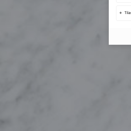
+
Til