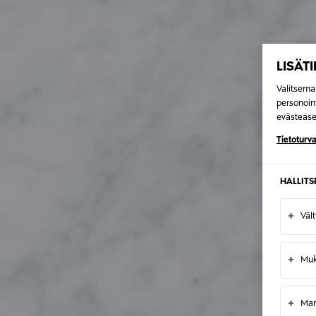
LISÄT
Valitsemal
personoin
evästeaset
Tietoturva
HALLIT
+
Väl
+
Muk
+
Mar