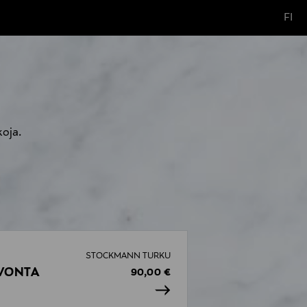
FI
koja.
STOCKMANN TURKU
VONTA
90,00 €